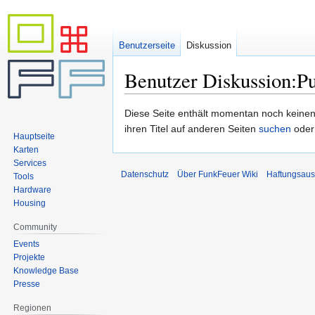
Benutzerseite
Diskussion
Benutzer Diskussion:P
Zur
Zur
Diese Seite enthält momentan noch keinen T
Navigation
Suche
ihren Titel auf anderen Seiten
suchen
oder
Hauptseite
springen
springen
Karten
Services
Datenschutz
Über FunkFeuer Wiki
Haftungsaus
Tools
Hardware
Housing
Community
Events
Projekte
Knowledge Base
Presse
Regionen