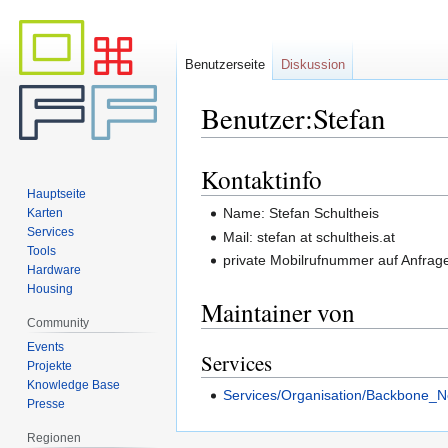
Benutzerseite
Diskussion
Benutzer:Stefan
Kontaktinfo
Zur
Zur
Hauptseite
Navigation
Suche
Name: Stefan Schultheis
Karten
springen
springen
Services
Mail: stefan at schultheis.at
Tools
private Mobilrufnummer auf Anfrag
Hardware
Housing
Maintainer von
Community
Events
Services
Projekte
Knowledge Base
Services/Organisation/Backbone_N
Presse
Regionen