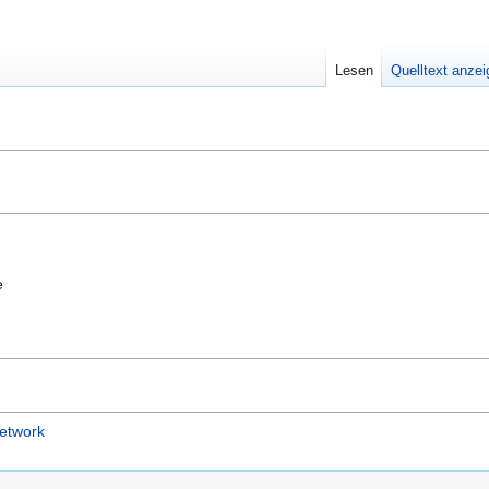
Lesen
Quelltext anze
e
etwork