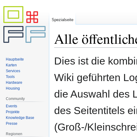
Spezialseite
Alle öffentlic
Zur
Zur
Dies ist die kombi
Hauptseite
Navigation
Suche
Karten
springen
springen
Services
Wiki geführten L
Tools
Hardware
Housing
die Auswahl des 
Community
Events
des Seitentitels 
Projekte
Knowledge Base
(Groß-/Kleinschr
Presse
Regionen