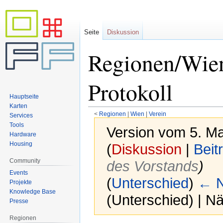
Seite
Diskussion
Regionen/Wie
Protokoll
Hauptseite
Karten
<
Regionen
‎ |
Wien
‎ |
Verein
Services
Tools
Version vom 5. Ma
Hardware
Housing
(
Diskussion
|
Beit
Community
des Vorstands
)
Events
(
Unterschied
)
← N
Projekte
Knowledge Base
(Unterschied) | N
Presse
Regionen