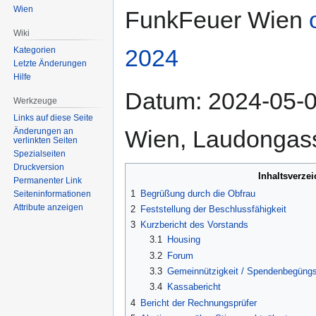
Zur
Zur
Wien
FunkFeuer Wien
Navigation
Suche
Wiki
springen
springen
2024
Kategorien
Letzte Änderungen
Hilfe
Datum: 2024-05-03,
Werkzeuge
Links auf diese Seite
Wien, Laudongas
Änderungen an
verlinkten Seiten
Spezialseiten
Druckversion
Inhaltsverzei
Permanenter Link
1
Begrüßung durch die Obfrau
Seiten­informationen
Attribute anzeigen
2
Feststellung der Beschlussfähigkeit
3
Kurzbericht des Vorstands
3.1
Housing
3.2
Forum
3.3
Gemeinnützigkeit / Spendenbegüngs
3.4
Kassabericht
4
Bericht der Rechnungsprüfer