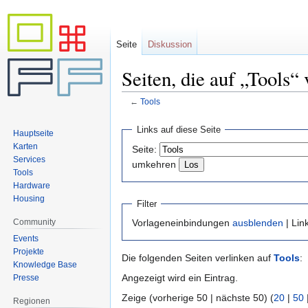
Seite
Diskussion
Seiten, die auf „Tools“ 
←
Tools
Zur
Zur
Links auf diese Seite
Hauptseite
Navigation
Suche
Karten
Seite:
springen
springen
Services
umkehren
Tools
Hardware
Housing
Filter
Community
Vorlageneinbindungen
ausblenden
| Lin
Events
Projekte
Die folgenden Seiten verlinken auf
Tools
:
Knowledge Base
Angezeigt wird ein Eintrag.
Presse
Zeige (vorherige 50 | nächste 50) (
20
|
50
Regionen