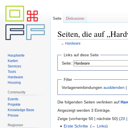
Seite
Diskussion
Seiten, die auf „Har
←
Hardware
Zur
Zur
Links auf diese Seite
Hauptseite
Navigation
Suche
Karten
Seite:
springen
springen
Services
Tools
Hardware
Filter
Housing
Vorlageneinbindungen
ausblenden
|
Community
Events
Die folgenden Seiten verlinken auf
Har
Projekte
Knowledge Base
Angezeigt werden 3 Einträge.
Presse
Zeige (vorherige 50 | nächste 50) (
20
Regionen
Erste Schritte
‎
(
← Links
)