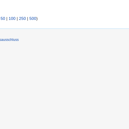
|
50
|
100
|
250
|
500
)
sausschluss