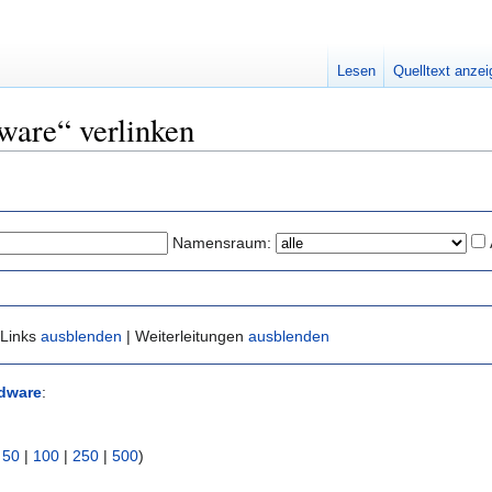
Lesen
Quelltext anze
dware“ verlinken
Namensraum:
 Links
ausblenden
| Weiterleitungen
ausblenden
dware
:
|
50
|
100
|
250
|
500
)