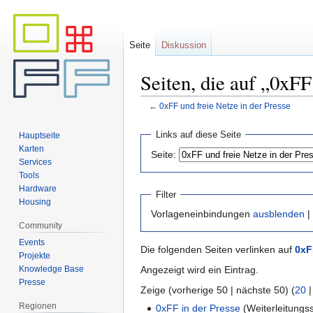
Seite
Diskussion
Seiten, die auf „0xFF
←
0xFF und freie Netze in der Presse
Zur
Zur
Links auf diese Seite
Hauptseite
Navigation
Suche
Karten
Seite:
springen
springen
Services
Tools
Hardware
Filter
Housing
Vorlageneinbindungen
ausblenden
|
Community
Events
Die folgenden Seiten verlinken auf
0xF
Projekte
Knowledge Base
Angezeigt wird ein Eintrag.
Presse
Zeige (vorherige 50 | nächste 50) (
20
Regionen
0xFF in der Presse
(Weiterleitungss