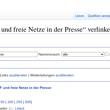
Lesen
Quelltext anze
 und freie Netze in der Presse“ verlink
Namensraum:
 Links
ausblenden
| Weiterleitungen
ausblenden
F und freie Netze in der Presse
:
|
50
|
100
|
250
|
500
)
eite) ‎
(
← Links
)