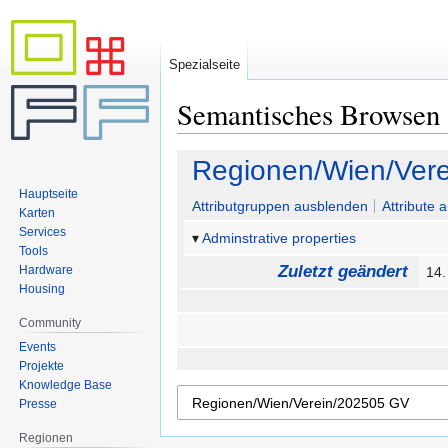
Spezialseite
Semantisches Browsen
Zur
Zur
Regionen/Wien/Ver
Navigation
Suche
Hauptseite
springen
springen
Attributgruppen ausblenden
Attribute 
Karten
Services
Adminstrative properties
Tools
Zuletzt geändert
Hardware
14.
Housing
Community
Events
Projekte
Knowledge Base
Presse
Regionen