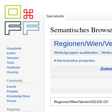
Spezialseite
Semantisches Brows
Zur
Zur
Regionen/Wien/Ve
Navigation
Suche
Hauptseite
springen
springen
Attributgruppen ausblenden
Attrib
Karten
Services
Adminstrative properties
Tools
Hardware
Zulet
Housing
Community
Events
Projekte
Knowledge Base
Presse
Regionen