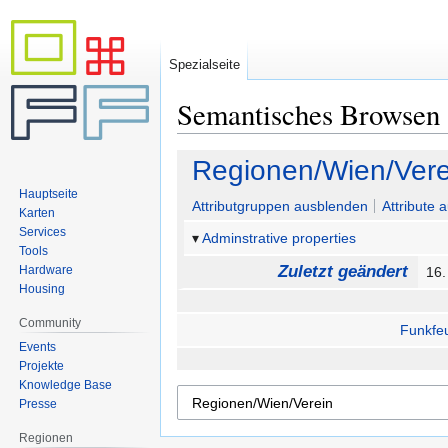
Spezialseite
Semantisches Browsen
Zur
Zur
Regionen/Wien/Vere
Navigation
Suche
Hauptseite
springen
springen
Attributgruppen ausblenden
Attribute 
Karten
Services
Adminstrative properties
Tools
Zuletzt geändert
Hardware
16.
Housing
Community
Funkfe
Events
Projekte
Knowledge Base
Presse
Regionen