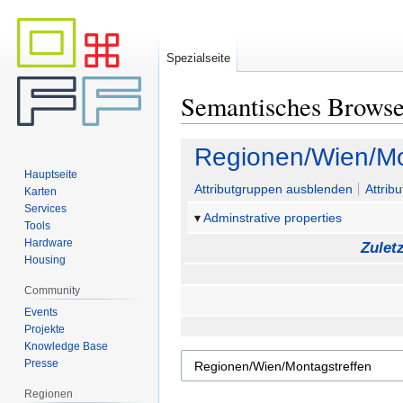
Spezialseite
Semantisches Brows
Zur
Zur
Regionen/Wien/Mo
Navigation
Suche
Hauptseite
springen
springen
Attributgruppen ausblenden
Attrib
Karten
Services
Adminstrative properties
Tools
Hardware
Zulet
Housing
Community
Events
Projekte
Knowledge Base
Presse
Regionen