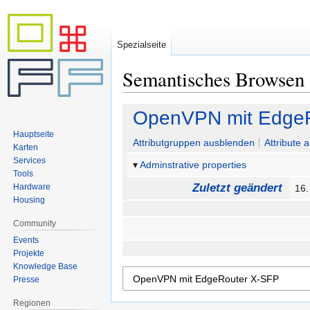
Spezialseite
Semantisches Browsen
Zur
Zur
OpenVPN mit Edge
Navigation
Suche
Hauptseite
springen
springen
Attributgruppen ausblenden
Attribute 
Karten
Services
Adminstrative properties
Tools
Zuletzt geändert
Hardware
16
Housing
Community
Events
Projekte
Knowledge Base
Presse
Regionen