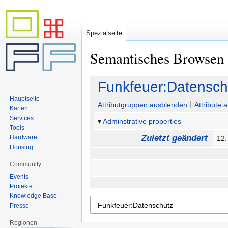
Spezialseite
Semantisches Browsen
Zur
Zur
Funkfeuer:Datensch
Navigation
Suche
Hauptseite
springen
springen
Attributgruppen ausblenden
Attribute 
Karten
Services
Adminstrative properties
Tools
Zuletzt geändert
Hardware
12
Housing
Community
Events
Projekte
Knowledge Base
Presse
Regionen