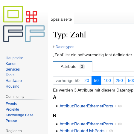
Spezialseite
Typ: Zahl
Datentypen
Zur
Zur
Navigation
Suche
„Zahl“ ist ein softwareseitig fest definierte
Hauptseite
springen
springen
Karten
Attribute
3
Services
Tools
vorherige 50
20
50
100
250
50
Hardware
Housing
Es werden 3 Attribute mit diesem Datentyp
Community
A
Events
Attribut:RouterEthernetPorts
+
Projekte
R
Knowledge Base
Presse
Attribut:RouterEthernetPorts
+
Attribut:RouterUsbPorts
+
Regionen