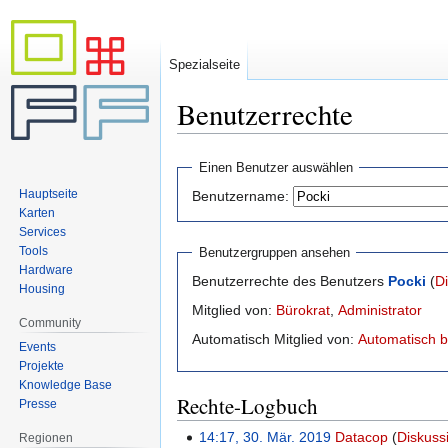
Spezialseite
Benutzerrechte
Zur
Zur
Einen Benutzer auswählen
Navigation
Suche
Hauptseite
Benutzername:
springen
springen
Karten
Services
Tools
Benutzergruppen ansehen
Hardware
Benutzerrechte des Benutzers
Pocki
(
D
Housing
Mitglied von:
Bürokrat
,
Administrator
Community
Automatisch Mitglied von:
Automatisch b
Events
Projekte
Knowledge Base
Rechte-Logbuch
Presse
14:17, 30. Mär. 2019
Datacop
Diskuss
Regionen