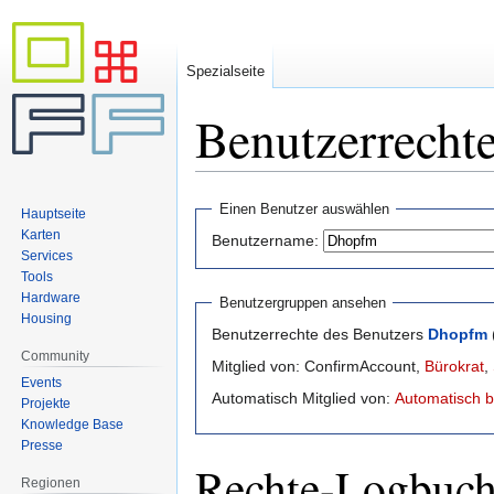
Spezialseite
Benutzerrecht
Zur
Zur
Einen Benutzer auswählen
Hauptseite
Navigation
Suche
Karten
Benutzername:
springen
springen
Services
Tools
Hardware
Benutzergruppen ansehen
Housing
Benutzerrechte des Benutzers
Dhopfm
Community
Mitglied von: ConfirmAccount,
Bürokrat
,
Events
Automatisch Mitglied von:
Automatisch b
Projekte
Knowledge Base
Presse
Rechte-Logbuc
Regionen