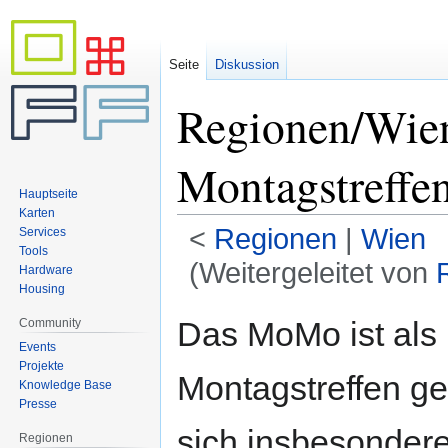
Seite
Diskussion
Regionen/Wie
Montagstreffe
Hauptseite
Karten
<
Regionen
‎ |
Wien
Services
Tools
(Weitergeleitet von
Hardware
Housing
Zur
Zur
Das MoMo ist als 
Community
Navigation
Suche
Events
springen
springen
Projekte
Montagstreffen ge
Knowledge Base
Presse
sich insbesondere
Regionen