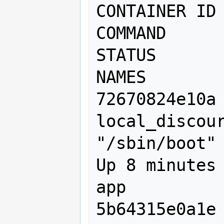
CONTAINER ID        IMAGE  
COMMAND           
STATUS              PORTS                                                       
NAMES

72670824e10a        
local_discourse/app   
"/sbin/boot"    
Up 8 minutes                                                                                                                                                 
app

5b64315e0a1e