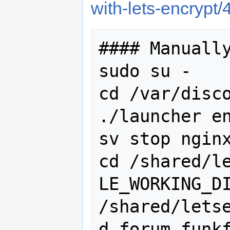
with-lets-encrypt
#### Manually
sudo su -

cd /var/disco
./launcher en
sv stop nginx
cd /shared/le
LE_WORKING_DI
/shared/lets
d forum.funkf