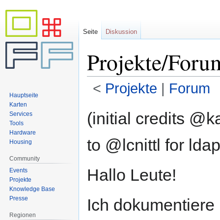
Seite
Diskussion
Projekte/Foru
<
Projekte
‎ |
Forum
Hauptseite
Karten
Zur
Zur
(initial credits @
Services
Navigation
Suche
Tools
springen
springen
Hardware
to @lcnittl for lda
Housing
Community
Hallo Leute!
Events
Projekte
Knowledge Base
Presse
Ich dokumentiere
Regionen