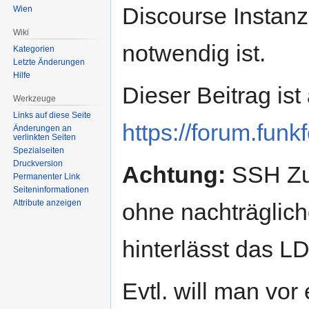
Discourse Instan
Wien
Wiki
notwendig ist.
Kategorien
Letzte Änderungen
Hilfe
Dieser Beitrag ist
Werkzeuge
Links auf diese Seite
https://forum.funk
Änderungen an
verlinkten Seiten
Spezialseiten
Druckversion
Achtung:
SSH Zug
Permanenter Link
Seiten­informationen
Attribute anzeigen
ohne nachträglic
hinterlässt das L
Evtl. will man vo