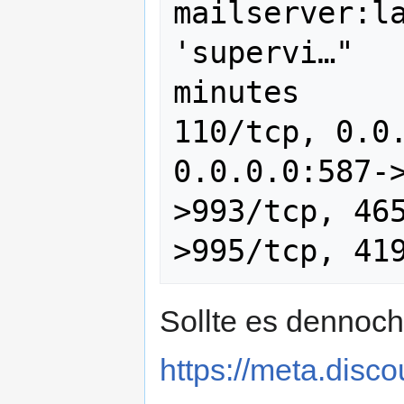
mailserver:la
'supervi…"   
minutes      
110/tcp, 0.0.
0.0.0.0:587-
>993/tcp, 46
Sollte es dennoc
https://meta.disco