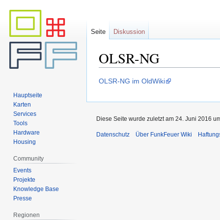
Seite
Diskussion
OLSR-NG
Zur
Zur
OLSR-NG im OldWiki
Navigation
Suche
Hauptseite
springen
springen
Karten
Services
Diese Seite wurde zuletzt am 24. Juni 2016 um
Tools
Hardware
Datenschutz
Über FunkFeuer Wiki
Haftung
Housing
Community
Events
Projekte
Knowledge Base
Presse
Regionen