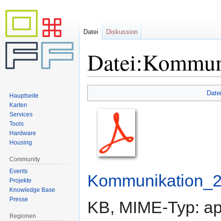
Datei
Diskussion
Datei:Kommuni
Zur
Zur
Date
Hauptseite
Navigation
Suche
Karten
springen
springen
Services
Tools
Hardware
Housing
Community
Events
Kommunikation_2
Projekte
Knowledge Base
Presse
KB, MIME-Typ:
ap
Regionen