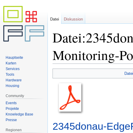
Datei
Diskussion
Datei:2345do
Monitoring-P
Hauptseite
Karten
Services
Zur
Zur
Date
Tools
Navigation
Suche
Hardware
springen
springen
Housing
Community
Events
Projekte
Knowledge Base
Presse
2345donau-EdgeR
Regionen