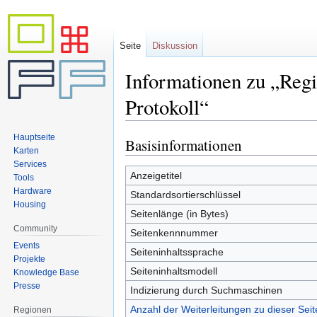
Seite
Diskussion
Informationen zu „Re
Protokoll“
Hauptseite
Basisinformationen
Zur
Zur
Karten
Navigation
Suche
Services
springen
springen
Anzeigetitel
Tools
Hardware
Standardsortierschlüssel
Housing
Seitenlänge (in Bytes)
Community
Seitenkennnummer
Events
Seiteninhaltssprache
Projekte
Seiteninhaltsmodell
Knowledge Base
Presse
Indizierung durch Suchmaschinen
Anzahl der Weiterleitungen zu dieser Seit
Regionen