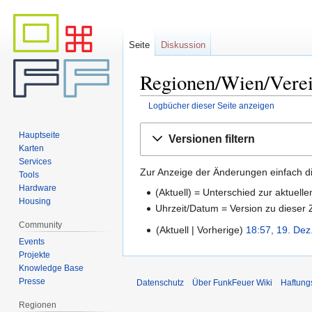
Seite
Diskussion
Regionen/Wien/Verei
Logbücher dieser Seite anzeigen
Zur
Zur
Hauptseite
Versionen filtern
Navigation
Suche
Karten
springen
springen
Services
Zur Anzeige der Änderungen einfach di
Tools
Hardware
(Aktuell) = Unterschied zur aktuell
Housing
Uhrzeit/Datum = Version zu dieser
Community
Aktuell
Vorherige
18:57, 19. Dez
Events
Projekte
Knowledge Base
Presse
Datenschutz
Über FunkFeuer Wiki
Haftung
Regionen