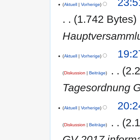
23:5
Aktuell
Vorherige
1.742 Bytes
Hauptversamml
19:2
Aktuell
Vorherige
‎
2.
Diskussion
Beiträge
Tagesordnung 
20:2
Aktuell
Vorherige
‎
2.
Diskussion
Beiträge
GV 2017 informa