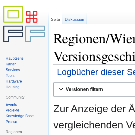
Seite
Diskussion
Regionen/Wien
Versionsgesch
Hauptseite
Karten
Logbücher dieser Se
Services
Tools
Hardware
Zur
Zur
Housing
Versionen filtern
Navigation
Suche
Community
springen
springen
Events
Zur Anzeige der 
Projekte
Knowledge Base
vergleichenden V
Presse
Regionen