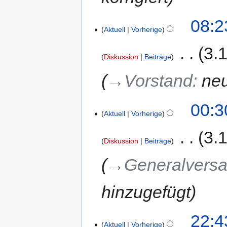
08:2
Aktuell
Vorherige
‎
3.
Diskussion
Beiträge
→‎Vorstand
:
neu
00:3
Aktuell
Vorherige
‎
3.
Diskussion
Beiträge
→‎Generalvers
hinzugefügt
22:4
Aktuell
Vorherige