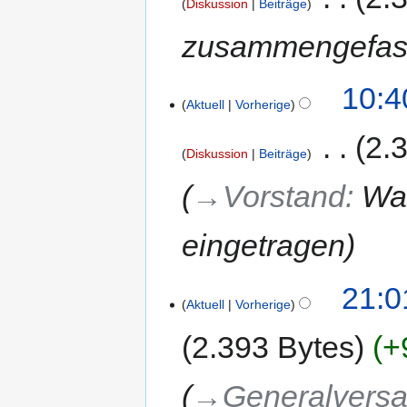
Diskussion
Beiträge
zusammengefas
10:4
Aktuell
Vorherige
‎
2.
Diskussion
Beiträge
→‎Vorstand
:
Wah
eingetragen
21:0
Aktuell
Vorherige
2.393 Bytes
+
→‎Generalvers