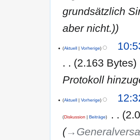
grundsätzlich S
aber nicht.)
10:5
Aktuell
Vorherige
2.163 Bytes
Protokoll hinzug
12:3
Aktuell
Vorherige
‎
2.
Diskussion
Beiträge
→‎Generalvers