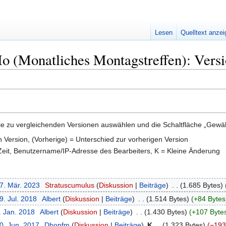
Lesen
Quelltext anze
(Monatliches Montagstreffen): Versi
e zu vergleichenden Versionen auswählen und die Schaltfläche „Gewähl
en Version, (Vorherige) = Unterschied zur vorherigen Version
 Zeit, Benutzername/IP-Adresse des Bearbeiters, K = Kleine Änderung
27. Mär. 2023
‎
Stratuscumulus
Diskussion
Beiträge
‎
1.685 Bytes
9. Jul. 2018
‎
Albert
Diskussion
Beiträge
‎
1.514 Bytes
+84 Bytes
. Jan. 2018
‎
Albert
Diskussion
Beiträge
‎
1.430 Bytes
+107 Byte
0. Jun. 2017
‎
Dhopfm
Diskussion
Beiträge
‎
K
1.323 Bytes
−193