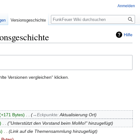
Anmelden
Suche
igen
Versionsgeschichte
onsgeschichte
Hilfe
te Versionen vergleichen“ klicken.
+171 Bytes
‎
→‎Eckpunkte
:
Aktualisierung Ort
‎
"Unterstützt den Vorstand beim MoMo!" hinzugefügt
s
‎
Link auf die Themensammlung hinzugefügt
 Bytes