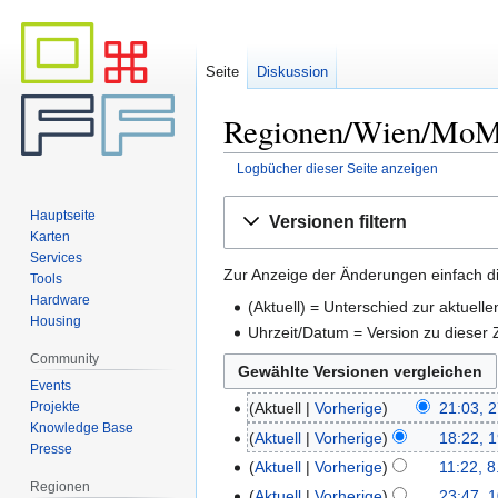
Seite
Diskussion
Regionen/Wien/MoMo 
Logbücher dieser Seite anzeigen
Zur
Zur
Hauptseite
Versionen filtern
Navigation
Suche
Karten
springen
springen
Services
Zur Anzeige der Änderungen einfach di
Tools
Hardware
(Aktuell) = Unterschied zur aktuell
Housing
Uhrzeit/Datum = Version zu dieser
Community
Events
Projekte
Aktuell
Vorherige
21:03, 
Knowledge Base
Aktuell
Vorherige
18:22, 1
Presse
Aktuell
Vorherige
11:22, 8
Regionen
Aktuell
Vorherige
23:47, 1