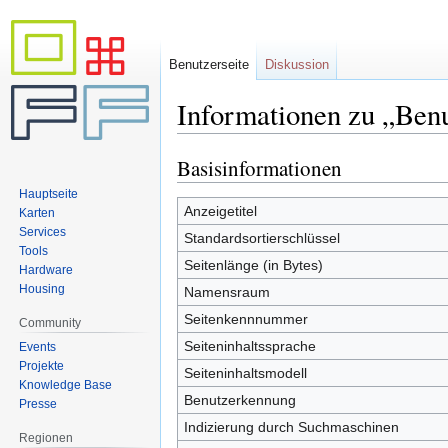
Benutzerseite
Diskussion
Informationen zu „Benu
Basisinformationen
Zur
Zur
Navigation
Suche
Hauptseite
springen
springen
Anzeigetitel
Karten
Services
Standardsortierschlüssel
Tools
Seitenlänge (in Bytes)
Hardware
Housing
Namensraum
Seitenkennnummer
Community
Seiteninhaltssprache
Events
Projekte
Seiteninhaltsmodell
Knowledge Base
Benutzerkennung
Presse
Indizierung durch Suchmaschinen
Regionen