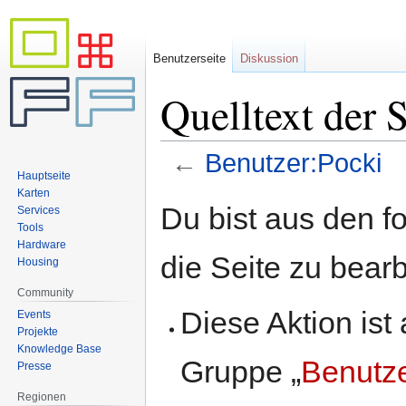
Benutzerseite
Diskussion
Quelltext der 
←
Benutzer:Pocki
Hauptseite
Karten
Zur
Zur
Du bist aus den f
Services
Navigation
Suche
Tools
springen
springen
Hardware
die Seite zu bearb
Housing
Community
Diese Aktion ist
Events
Projekte
Knowledge Base
Gruppe „
Benutz
Presse
Regionen