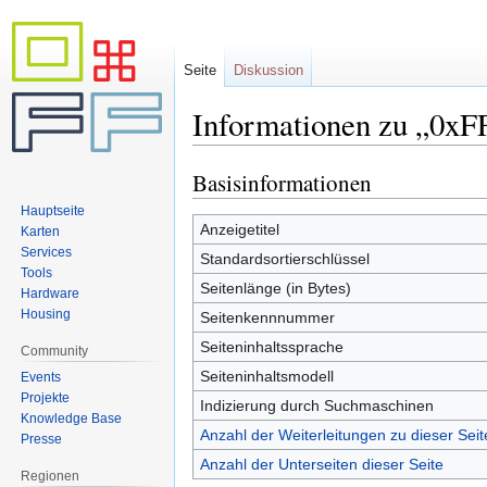
Seite
Diskussion
Informationen zu „0xFF
Basisinformationen
Zur
Zur
Navigation
Suche
Hauptseite
springen
springen
Anzeigetitel
Karten
Services
Standardsortierschlüssel
Tools
Seitenlänge (in Bytes)
Hardware
Housing
Seitenkennnummer
Seiteninhaltssprache
Community
Seiteninhaltsmodell
Events
Projekte
Indizierung durch Suchmaschinen
Knowledge Base
Anzahl der Weiterleitungen zu dieser Seit
Presse
Anzahl der Unterseiten dieser Seite
Regionen