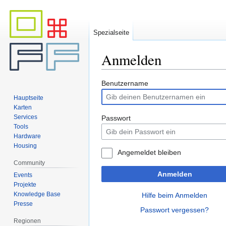
Spezialseite
Anmelden
Zur
Zur
Benutzername
Navigation
Suche
Hauptseite
springen
springen
Karten
Services
Passwort
Tools
Hardware
Housing
Angemeldet bleiben
Community
Anmelden
Events
Projekte
Knowledge Base
Hilfe beim Anmelden
Presse
Passwort vergessen?
Regionen