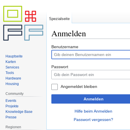
Spezialseite
Anmelden
Zur
Zur
Benutzername
Navigation
Suche
Hauptseite
springen
springen
Karten
Passwort
Services
Tools
Hardware
Housing
Angemeldet bleiben
Community
Anmelden
Events
Projekte
Hilfe beim Anmelden
Knowledge Base
Presse
Passwort vergessen?
Regionen