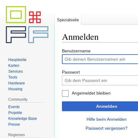
Spezialseite
Anmelden
Zur
Zur
Benutzername
Navigation
Suche
Hauptseite
springen
springen
Karten
Services
Passwort
Tools
Hardware
Housing
Angemeldet bleiben
Community
Anmelden
Events
Projekte
Knowledge Base
Hilfe beim Anmelden
Presse
Passwort vergessen?
Regionen