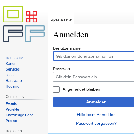
Spezialseite
Anmelden
Zur
Zur
Benutzername
Navigation
Suche
Hauptseite
springen
springen
Karten
Passwort
Services
Tools
Hardware
Housing
Angemeldet bleiben
Community
Anmelden
Events
Projekte
Hilfe beim Anmelden
Knowledge Base
Presse
Passwort vergessen?
Regionen