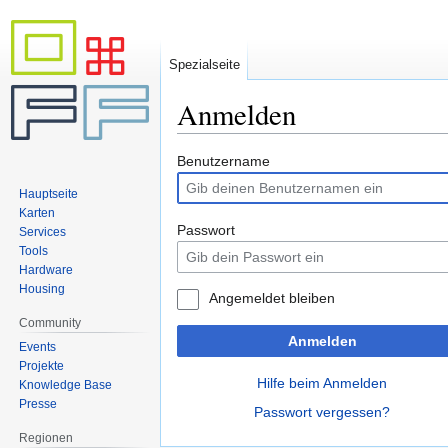
Spezialseite
Anmelden
Zur
Zur
Benutzername
Navigation
Suche
Hauptseite
springen
springen
Karten
Passwort
Services
Tools
Hardware
Housing
Angemeldet bleiben
Community
Anmelden
Events
Projekte
Hilfe beim Anmelden
Knowledge Base
Presse
Passwort vergessen?
Regionen