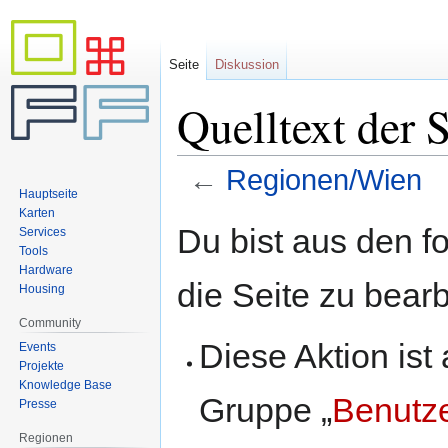
Seite
Diskussion
Quelltext der 
←
Regionen/Wien
Hauptseite
Karten
Zur
Zur
Du bist aus den f
Services
Navigation
Suche
Tools
springen
springen
Hardware
die Seite zu bearb
Housing
Community
Diese Aktion ist
Events
Projekte
Knowledge Base
Gruppe „
Benutz
Presse
Regionen