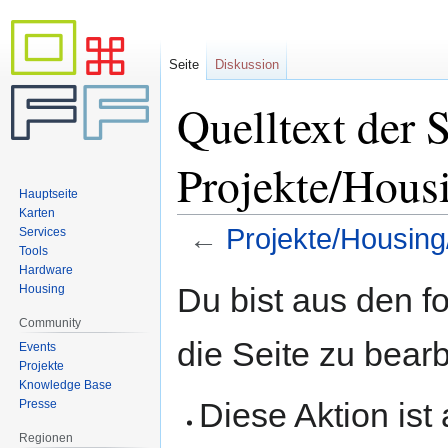
Seite
Diskussion
Quelltext der S
Projekte/Hous
Hauptseite
Karten
←
Projekte/Housin
Services
Tools
Hardware
Zur
Zur
Du bist aus den f
Housing
Navigation
Suche
Community
springen
springen
die Seite zu bearb
Events
Projekte
Knowledge Base
Diese Aktion ist
Presse
Regionen