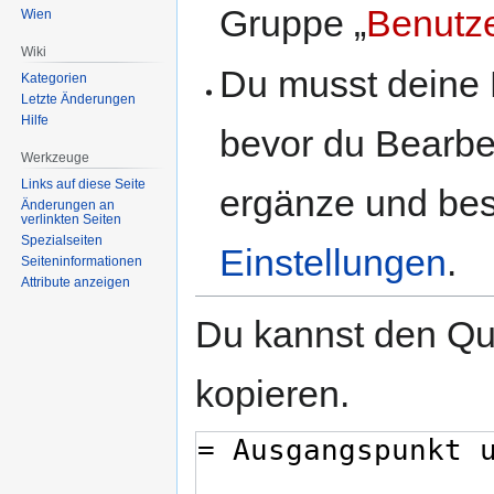
Gruppe „
Benutz
Wien
Wiki
Du musst deine 
Kategorien
Letzte Änderungen
Hilfe
bevor du Bearbe
Werkzeuge
Links auf diese Seite
ergänze und best
Änderungen an
verlinkten Seiten
Spezialseiten
Einstellungen
.
Seiten­informationen
Attribute anzeigen
Du kannst den Que
kopieren.