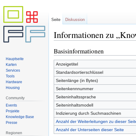
Seite
Diskussion
Informationen zu „Kno
Basisinformationen
Zur
Zur
Navigation
Suche
Hauptseite
springen
springen
Anzeigetitel
Karten
Services
Standardsortierschlüssel
Tools
Seitenlänge (in Bytes)
Hardware
Housing
Seitenkennnummer
Seiteninhaltssprache
Community
Seiteninhaltsmodell
Events
Projekte
Indizierung durch Suchmaschinen
Knowledge Base
Anzahl der Weiterleitungen zu dieser Seit
Presse
Anzahl der Unterseiten dieser Seite
Regionen