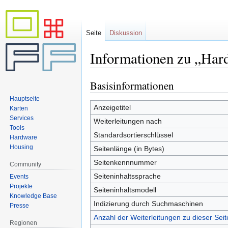
Seite
Diskussion
Informationen zu „Ha
Basisinformationen
Zur
Zur
Navigation
Suche
Hauptseite
springen
springen
Anzeigetitel
Karten
Services
Weiterleitungen nach
Tools
Standardsortierschlüssel
Hardware
Housing
Seitenlänge (in Bytes)
Seitenkennnummer
Community
Seiteninhaltssprache
Events
Projekte
Seiteninhaltsmodell
Knowledge Base
Indizierung durch Suchmaschinen
Presse
Anzahl der Weiterleitungen zu dieser Seit
Regionen