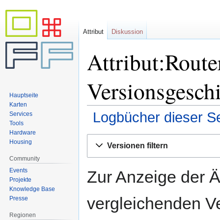
Attribut
Diskussion
Attribut:Rout
Versionsgesch
Hauptseite
Karten
Logbücher dieser Se
Services
Tools
Hardware
Zur
Zur
Housing
Versionen filtern
Navigation
Suche
Community
springen
springen
Events
Zur Anzeige der 
Projekte
Knowledge Base
vergleichenden V
Presse
Regionen