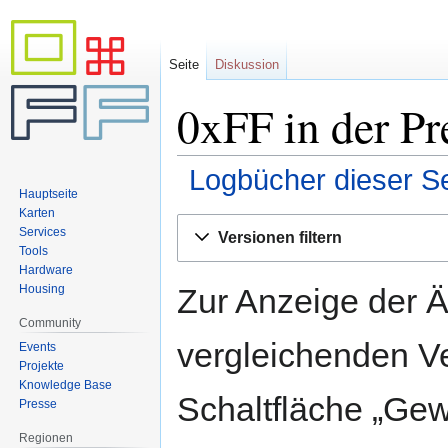
Seite
Diskussion
0xFF in der Pr
Logbücher dieser Se
Hauptseite
Karten
Zur
Zur
Services
Versionen filtern
Navigation
Suche
Tools
springen
springen
Hardware
Zur Anzeige der 
Housing
Community
vergleichenden V
Events
Projekte
Knowledge Base
Schaltfläche „Gew
Presse
Regionen