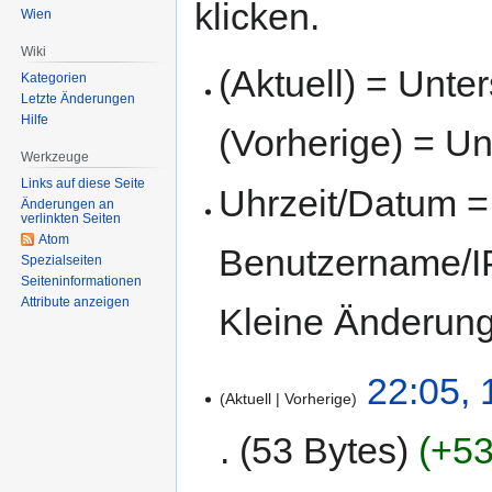
klicken.
Wien
Wiki
(Aktuell) = Unte
Kategorien
Letzte Änderungen
Hilfe
(Vorherige) = Un
Werkzeuge
Links auf diese Seite
Uhrzeit/Datum = 
Änderungen an
verlinkten Seiten
Atom
Benutzername/IP
Spezialseiten
Seiten­informationen
Attribute anzeigen
Kleine Änderun
22:05, 
Aktuell
Vorherige
53 Bytes
+53