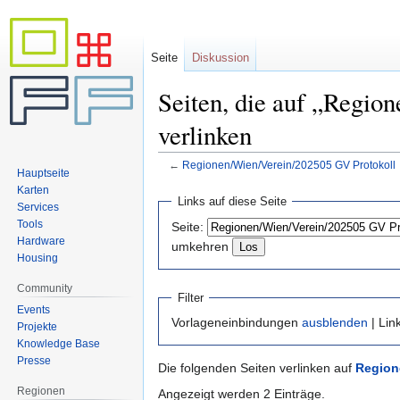
Seite
Diskussion
Seiten, die auf „Regio
verlinken
←
Regionen/Wien/Verein/202505 GV Protokoll
Hauptseite
Karten
Zur
Zur
Links auf diese Seite
Services
Navigation
Suche
Tools
Seite:
springen
springen
Hardware
umkehren
Housing
Community
Filter
Events
Vorlageneinbindungen
ausblenden
| Lin
Projekte
Knowledge Base
Presse
Die folgenden Seiten verlinken auf
Region
Regionen
Angezeigt werden 2 Einträge.