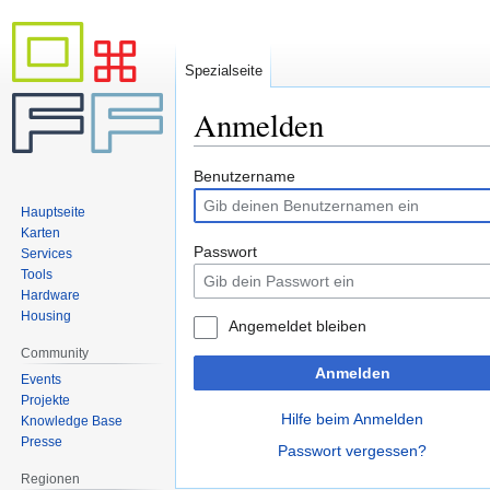
Spezialseite
Anmelden
Zur
Zur
Benutzername
Navigation
Suche
Hauptseite
springen
springen
Karten
Passwort
Services
Tools
Hardware
Housing
Angemeldet bleiben
Community
Anmelden
Events
Projekte
Hilfe beim Anmelden
Knowledge Base
Presse
Passwort vergessen?
Regionen