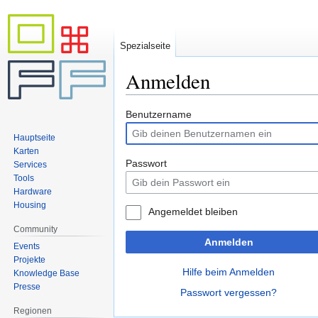
Spezialseite
Anmelden
Zur
Zur
Benutzername
Navigation
Suche
Hauptseite
springen
springen
Karten
Passwort
Services
Tools
Hardware
Housing
Angemeldet bleiben
Community
Anmelden
Events
Projekte
Hilfe beim Anmelden
Knowledge Base
Presse
Passwort vergessen?
Regionen