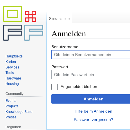
Spezialseite
Anmelden
Zur
Zur
Benutzername
Navigation
Suche
Hauptseite
springen
springen
Karten
Passwort
Services
Tools
Hardware
Housing
Angemeldet bleiben
Community
Anmelden
Events
Projekte
Hilfe beim Anmelden
Knowledge Base
Presse
Passwort vergessen?
Regionen