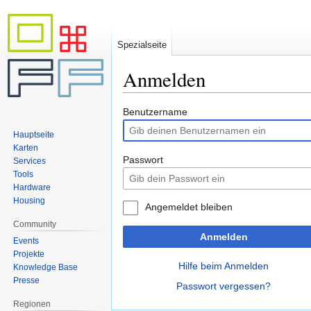
Spezialseite
Anmelden
Zur
Zur
Benutzername
Navigation
Suche
Hauptseite
springen
springen
Karten
Passwort
Services
Tools
Hardware
Housing
Angemeldet bleiben
Community
Anmelden
Events
Projekte
Hilfe beim Anmelden
Knowledge Base
Presse
Passwort vergessen?
Regionen