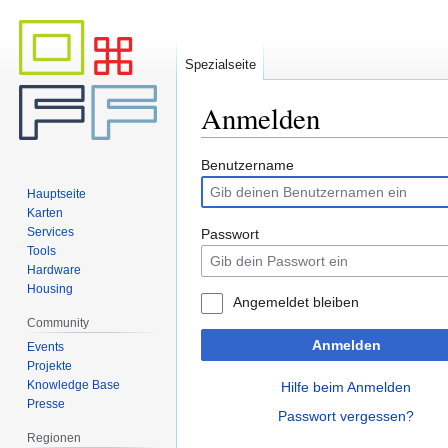
Spezialseite
Anmelden
Zur
Zur
Benutzername
Navigation
Suche
Hauptseite
springen
springen
Karten
Services
Passwort
Tools
Hardware
Housing
Angemeldet bleiben
Community
Anmelden
Events
Projekte
Knowledge Base
Hilfe beim Anmelden
Presse
Passwort vergessen?
Regionen