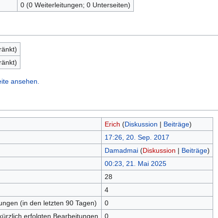
0 (0 Weiterleitungen; 0 Unterseiten)
ränkt)
ränkt)
eite ansehen.
Erich
(
Diskussion
|
Beiträge
)
17:26, 20. Sep. 2017
Damadmai
(
Diskussion
|
Beiträge
)
00:23, 21. Mai 2025
28
n
4
tungen (in den letzten 90 Tagen)
0
kürzlich erfolgten Bearbeitungen
0