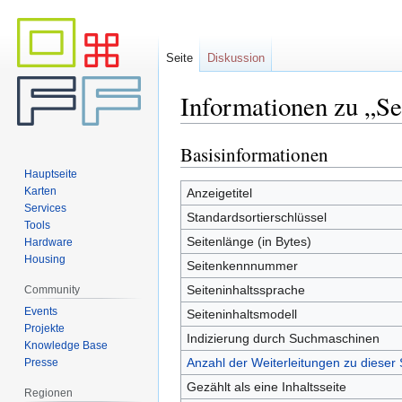
Seite
Diskussion
Informationen zu „Se
Basisinformationen
Zur
Zur
Navigation
Suche
Hauptseite
springen
springen
Karten
Anzeigetitel
Services
Standardsortierschlüssel
Tools
Seitenlänge (in Bytes)
Hardware
Housing
Seitenkennnummer
Seiteninhaltssprache
Community
Events
Seiteninhaltsmodell
Projekte
Indizierung durch Suchmaschinen
Knowledge Base
Anzahl der Weiterleitungen zu dieser 
Presse
Gezählt als eine Inhaltsseite
Regionen