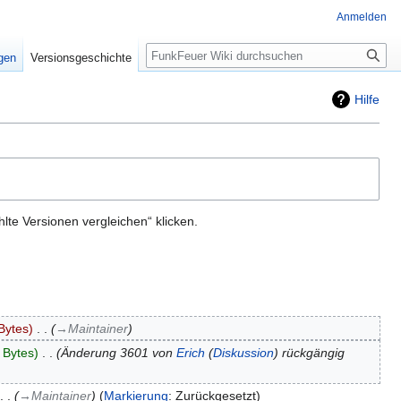
Anmelden
Suche
igen
Versionsgeschichte
Hilfe
te Versionen vergleichen“ klicken.
Bytes
‎
→‎Maintainer
 Bytes
‎
Änderung 3601 von
Erich
(
Diskussion
) rückgängig
→‎Maintainer
Markierung
:
Zurückgesetzt