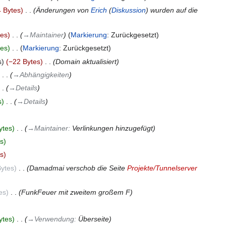
 Bytes
‎
Änderungen von
Erich
(
Diskussion
) wurden auf die
tes
‎
→‎Maintainer
Markierung
:
Zurückgesetzt
tes
‎
Markierung
:
Zurückgesetzt
s
−22 Bytes
‎
Domain aktualisiert
‎
→‎Abhängigkeiten
→‎Details
s
‎
→‎Details
ytes
‎
→‎Maintainer
:
Verlinkungen hinzugefügt
s
s
Bytes
‎
Damadmai verschob die Seite
Projekte/Tunnelserver
es
‎
FunkFeuer mit zweitem großem F
ytes
‎
→‎Verwendung
:
Überseite