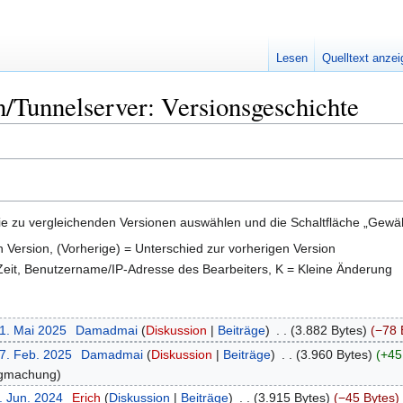
Lesen
Quelltext anze
n/Tunnelserver: Versionsgeschichte
e zu vergleichenden Versionen auswählen und die Schaltfläche „Gewähl
en Version, (Vorherige) = Unterschied zur vorherigen Version
 Zeit, Benutzername/IP-Adresse des Bearbeiters, K = Kleine Änderung
21. Mai 2025
‎
Damadmai
Diskussion
Beiträge
‎
3.882 Bytes
−78 
17. Feb. 2025
‎
Damadmai
Diskussion
Beiträge
‎
3.960 Bytes
+45
igmachung
. Jun. 2024
‎
Erich
Diskussion
Beiträge
‎
3.915 Bytes
−45 Bytes
‎