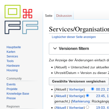
Seite
Diskussion
Services/Organisatio
Logbücher dieser Seite anzeigen
Zur
Zur
Hauptseite
Versionen filtern
Navigation
Suche
Karten
springen
springen
Services
Zur Anzeige der Änderungen einfach di
Tools
Hardware
(Aktuell) = Unterschied zur aktuell
Housing
Uhrzeit/Datum = Version zu dieser
Community
Events
Projekte
Aktuell
Vorherige
00:23, 
Knowledge Base
Aktuell
Vorherige
23:45, 
Presse
gemacht.
Markierung
:
Rückgäng
Regionen
Aktuell
Vorherige
19:03, 4