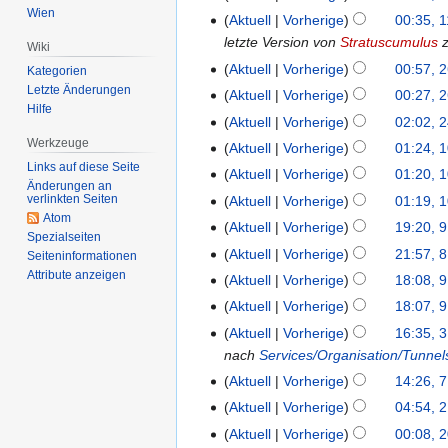
Wien
Aktuell
Vorherige
00:35, 1
letzte Version von
Stratuscumulus
z
Wiki
Aktuell
Vorherige
00:57, 
Kategorien
Letzte Änderungen
Aktuell
Vorherige
00:27, 
Hilfe
Aktuell
Vorherige
02:02, 
Werkzeuge
Aktuell
Vorherige
01:24, 
Links auf diese Seite
Aktuell
Vorherige
01:20, 
Änderungen an
verlinkten Seiten
Aktuell
Vorherige
01:19, 
Atom
Aktuell
Vorherige
19:20, 
Spezialseiten
Aktuell
Vorherige
21:57, 
Seiten­informationen
Attribute anzeigen
Aktuell
Vorherige
18:08, 
Aktuell
Vorherige
18:07, 
Aktuell
Vorherige
16:35, 
nach
Services/Organisation/Tunnel
Aktuell
Vorherige
14:26, 7
Aktuell
Vorherige
04:54, 
Aktuell
Vorherige
00:08, 