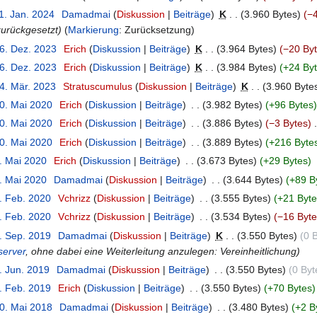
1. Jan. 2024
‎
Damadmai
Diskussion
Beiträge
‎
K
3.960 Bytes
−4
urückgesetzt
Markierung
:
Zurücksetzung
26. Dez. 2023
‎
Erich
Diskussion
Beiträge
‎
K
3.964 Bytes
−20 By
26. Dez. 2023
‎
Erich
Diskussion
Beiträge
‎
K
3.984 Bytes
+24 By
24. Mär. 2023
‎
Stratuscumulus
Diskussion
Beiträge
‎
K
3.960 Byte
10. Mai 2020
‎
Erich
Diskussion
Beiträge
‎
3.982 Bytes
+96 Bytes
10. Mai 2020
‎
Erich
Diskussion
Beiträge
‎
3.886 Bytes
−3 Bytes
‎
10. Mai 2020
‎
Erich
Diskussion
Beiträge
‎
3.889 Bytes
+216 Byte
9. Mai 2020
‎
Erich
Diskussion
Beiträge
‎
3.673 Bytes
+29 Bytes
8. Mai 2020
‎
Damadmai
Diskussion
Beiträge
‎
3.644 Bytes
+89 B
9. Feb. 2020
‎
Vchrizz
Diskussion
Beiträge
‎
3.555 Bytes
+21 Byte
9. Feb. 2020
‎
Vchrizz
Diskussion
Beiträge
‎
3.534 Bytes
−16 Byte
3. Sep. 2019
‎
Damadmai
Diskussion
Beiträge
‎
K
3.550 Bytes
0 
server
, ohne dabei eine Weiterleitung anzulegen: Vereinheitlichung
. Jun. 2019
‎
Damadmai
Diskussion
Beiträge
‎
3.550 Bytes
0 Byt
2. Feb. 2019
‎
Erich
Diskussion
Beiträge
‎
3.550 Bytes
+70 Bytes
20. Mai 2018
‎
Damadmai
Diskussion
Beiträge
‎
3.480 Bytes
+2 B