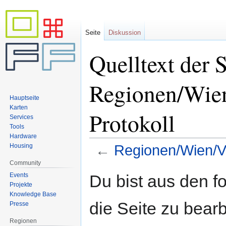
Seite
Diskussion
Quelltext der S
Regionen/Wie
Hauptseite
Karten
Protokoll
Services
Tools
Hardware
Housing
←
Regionen/Wien/V
Community
Zur
Zur
Events
Du bist aus den f
Navigation
Suche
Projekte
Knowledge Base
springen
springen
die Seite zu bearb
Presse
Regionen