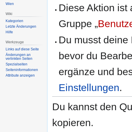
Wien
Diese Aktion ist
Wiki
Gruppe „
Benutz
Kategorien
Letzte Änderungen
Hilfe
Du musst deine 
Werkzeuge
Links auf diese Seite
bevor du Bearbe
Änderungen an
verlinkten Seiten
Spezialseiten
ergänze und best
Seiten­informationen
Attribute anzeigen
Einstellungen
.
Du kannst den Que
kopieren.