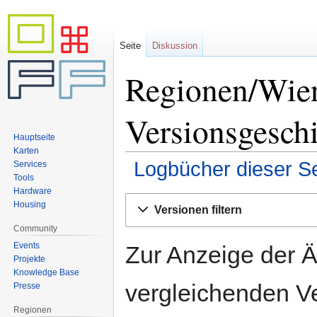
Seite
Diskussion
Regionen/Wie
Versionsgesch
Hauptseite
Karten
Logbücher dieser Se
Services
Tools
Hardware
Zur
Zur
Housing
Versionen filtern
Navigation
Suche
Community
springen
springen
Events
Zur Anzeige der 
Projekte
Knowledge Base
vergleichenden V
Presse
Regionen