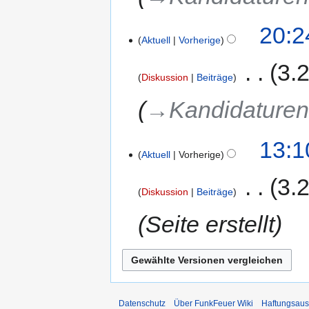
20:2
Aktuell
Vorherige
‎
3.
Diskussion
Beiträge
→‎Kandidature
13:1
Aktuell
Vorherige
‎
3.
Diskussion
Beiträge
Seite erstellt
Datenschutz
Über FunkFeuer Wiki
Haftungsaus