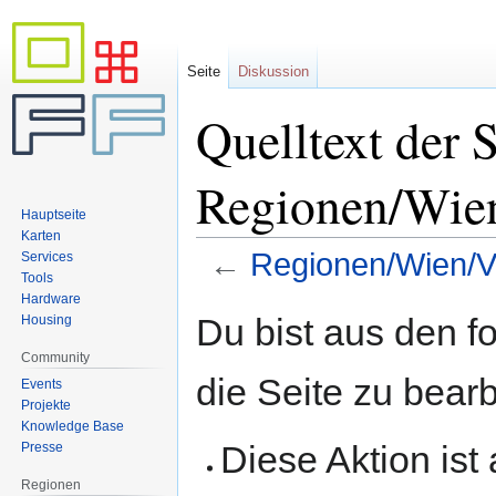
Seite
Diskussion
Quelltext der S
Regionen/Wie
Hauptseite
Karten
←
Regionen/Wien/V
Services
Tools
Hardware
Zur
Zur
Du bist aus den f
Housing
Navigation
Suche
Community
springen
springen
die Seite zu bearb
Events
Projekte
Knowledge Base
Diese Aktion ist
Presse
Regionen